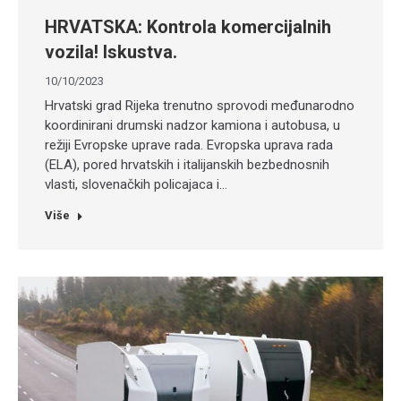
HRVATSKA: Kontrola komercijalnih
vozila! Iskustva.
10/10/2023
Hrvatski grad Rijeka trenutno sprovodi međunarodno
koordinirani drumski nadzor kamiona i autobusa, u
režiji Evropske uprave rada. Evropska uprava rada
(ELA), pored hrvatskih i italijanskih bezbednosnih
vlasti, slovenačkih policajaca i…
Više