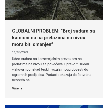
GLOBALNI PROBLEM: “Broj sudara sa
kamionima na prelazima na nivou
mora biti smanjen”
11/10/2023
Udeo sudara sa komercijalnim prevozom na
prelazima na nivou se povećava. Upravo ti sudari
vlakova i ponekad teških vozila mogu dovesti do
ogromnih posljedica. Podaci pokazuju da četvrtina
nesreća na…
Više