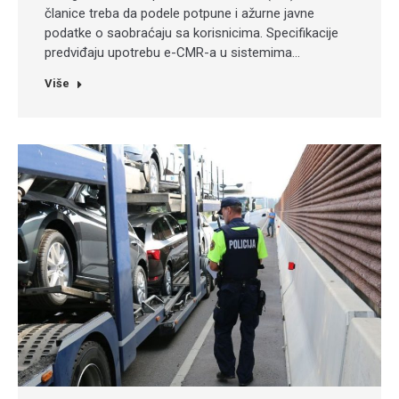
članice treba da podele potpune i ažurne javne
podatke o saobraćaju sa korisnicima. Specifikacije
predviđaju upotrebu e-CMR-a u sistemima…
Više