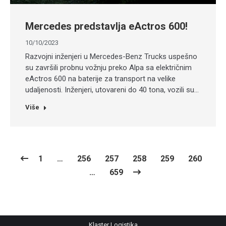
Mercedes predstavlja eActros 600!
10/10/2023
Razvojni inženjeri u Mercedes-Benz Trucks uspešno
su završili probnu vožnju preko Alpa sa električnim
eActros 600 na baterije za transport na velike
udaljenosti. Inženjeri, utovareni do 40 tona, vozili su…
Više
1
…
256
257
258
259
260
…
659
Klaster Logistika