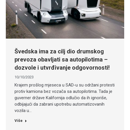
Švedska ima za cilj dio drumskog
prevoza obavljati sa autopilotima –
dozvole i utvrđivanje odgovornosti!
10/10/2023
Krajem prošlog mjeseca u SAD-u su održani protesti
protiv kamiona bez vozača sa autopilotima. Tada je
guverner države Kalifornija odlučio da ih ignoriše,
odbijajući da zabrani upotrebu automatizovanih
vozila u…
Više