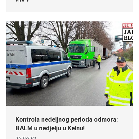
Više
Kontrola nedeljnog perioda odmora:
BALM u nedjelju u Kelnu!
07/03/2023