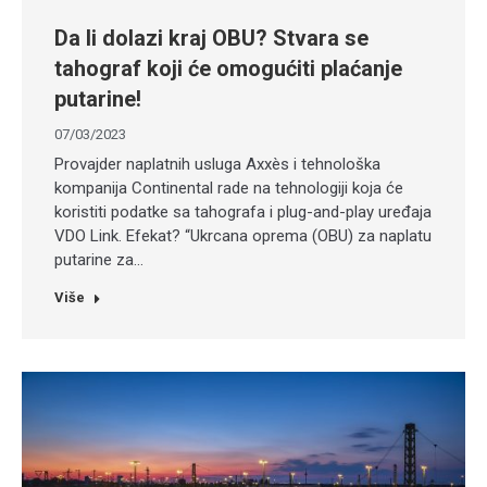
Da li dolazi kraj OBU? Stvara se
tahograf koji će omogućiti plaćanje
putarine!
07/03/2023
Provajder naplatnih usluga Axxès i tehnološka
kompanija Continental rade na tehnologiji koja će
koristiti podatke sa tahografa i plug-and-play uređaja
VDO Link. Efekat? “Ukrcana oprema (OBU) za naplatu
putarine za…
Više