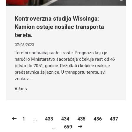
Kontroverzna studija Wissinga:
Kamion ostaje nosilac transporta
tereta.
07/03/2023
Teretni saobraćaj raste i raste: Prognoza koju je
naručilo Ministarstvo saobraćaja očekuje rast od 46
odsto do 2051. godine. Rezultati i kritične reakcije
predstavnika željeznice. U transportu tereta, svi
znakovi…
Više
1
…
433
434
435
436
437
…
659