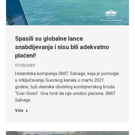
Spasili su globalne lance
snabdijevanja i nisu bili adekvatno
plaćeni!
07/03/2023
Holandska kompanija SMIT Salvage, koja je pomogla
u otključavanju Sueckog kanala u martu 2021.
godine, tuži vlasnika obolelog kontejnerskog broda
“Ever Given”. Ona tvrdi da nije uredno plaćena. SMIT
Salvage…
Više