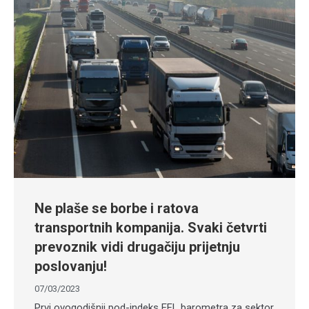
Ne plaše se borbe i ratova
transportnih kompanija. Svaki četvrti
prevoznik vidi drugačiju prijetnju
poslovanju!
07/03/2023
Prvi ovogodišnji pod-indeks EFL barometra za sektor