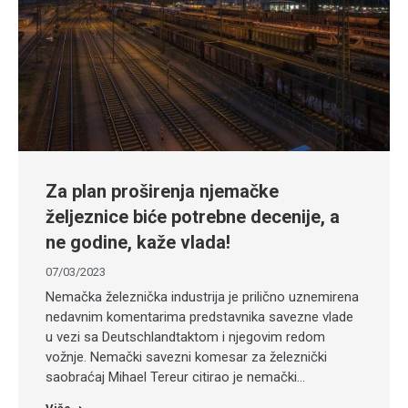
Za plan proširenja njemačke
željeznice biće potrebne decenije, a
ne godine, kaže vlada!
07/03/2023
Nemačka železnička industrija je prilično uznemirena
nedavnim komentarima predstavnika savezne vlade
u vezi sa Deutschlandtaktom i njegovim redom
vožnje. Nemački savezni komesar za železnički
saobraćaj Mihael Tereur citirao je nemački…