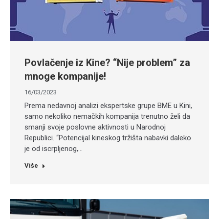
Povlačenje iz Kine? “Nije problem” za
mnoge kompanije!
16/03/2023
Prema nedavnoj analizi ekspertske grupe BME u Kini,
samo nekoliko nemačkih kompanija trenutno želi da
smanji svoje poslovne aktivnosti u Narodnoj
Republici. “Potencijal kineskog tržišta nabavki daleko
je od iscrpljenog,…
Više