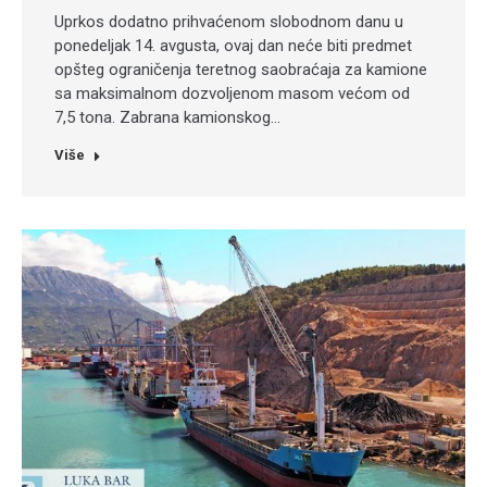
Uprkos dodatno prihvaćenom slobodnom danu u
ponedeljak 14. avgusta, ovaj dan neće biti predmet
opšteg ograničenja teretnog saobraćaja za kamione
sa maksimalnom dozvoljenom masom većom od
7,5 tona. Zabrana kamionskog…
Više