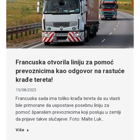
Francuska otvorila liniju za pomoć
prevoznicima kao odgovor na rastuće
krađe tereta!
15/08/2023
Francuska sada ima toliko krađa tereta da su vlasti
bile primorane da uspostave posebnu liniju za
pomoć španskim prevoznicima koji posluju u zemlji
da prijave takve slučajeve. Foto: Malte Luk…
Više