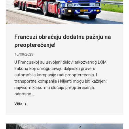
Francuzi obraćaju dodatnu pažnju na
preopterećenje!
15/08/2023
U Francuskoj su usvojeni delovi takozvanog LOM
zakona koji omogućavaju daljinsku proveru
automobila kompanije radi preopterećenja. I
transportne kompanije i klijenti mogu biti kažnjeni
najvišom klasom u slučaju preopterećenja,
odnosno…
Više