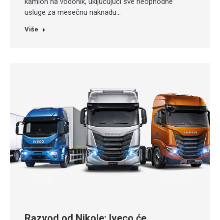
kamion na vodonik, uključujući sve neophodne
usluge za mesečnu naknadu…
Više
Razvod od Nikole: Iveco će