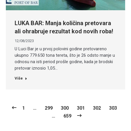
LUKA BAR: Manja količina pretovara
ali ohrabruje rezultat kod novih roba!
12/08/2023
U Luci Bar je u prvoj polovini godine pretovareno
ukupno 779.650 tona tereta, što je 26 odsto manje u
odnosu na isti period prošle godine, kada je brodski
pretovar iznosio 1,05…
Više
1
…
299
300
301
302
303
…
659