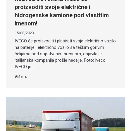
proizvoditi svoje električne i
hidrogenske kamione pod vlastitim
imenom!
15/08/2023
IVECO će proizvoditi i plasirati svoje električno vozilo
na baterije i električno vozilo sa teškim gorivim
ćelijama pod sopstvenim brendom, objavila je
italijanska kompanija prošle nedelje. Foto: Iveco
IVECO je…
Više