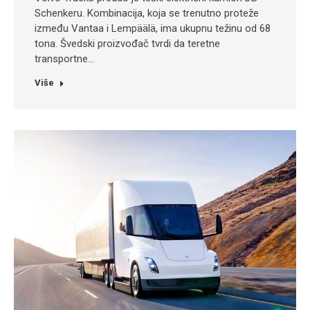
Schenkeru. Kombinacija, koja se trenutno proteže
između Vantaa i Lempäälä, ima ukupnu težinu od 68
tona. Švedski proizvođač tvrdi da teretne
transportne…
Više