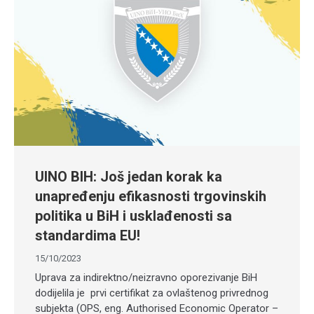
UINO BIH: Još jedan korak ka
unapređenju efikasnosti trgovinskih
politika u BiH i usklađenosti sa
standardima EU!
15/10/2023
Uprava za indirektno/neizravno oporezivanje BiH
dodijelila je prvi certifikat za ovlaštenog privrednog
subjekta (OPS, eng. Authorised Economic Operator –