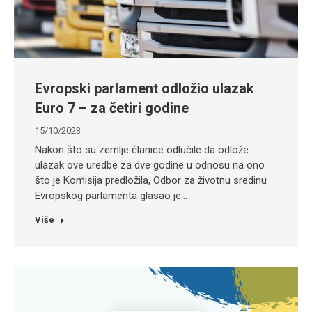
Evropski parlament odložio ulazak
Euro 7 – za četiri godine
15/10/2023
Nakon što su zemlje članice odlučile da odlože
ulazak ove uredbe za dve godine u odnosu na ono
što je Komisija predložila, Odbor za životnu sredinu
Evropskog parlamenta glasao je…
Više