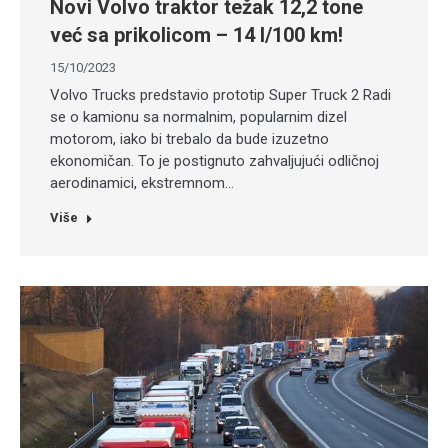
Novi Volvo traktor težak 12,2 tone
već sa prikolicom – 14 l/100 km!
15/10/2023
Volvo Trucks predstavio prototip Super Truck 2 Radi
se o kamionu sa normalnim, popularnim dizel
motorom, iako bi trebalo da bude izuzetno
ekonomičan. To je postignuto zahvaljujući odličnoj
aerodinamici, ekstremnom…
Više