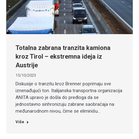
Totalna zabrana tranzita kamiona
kroz Tirol – ekstremna ideja iz
Austrije
15/10/2023
Diskusije o tranzitu kroz Brenner poprimaju sve
iznenađujući ton. Italijanska transportna organizacija
ANITA upravo je došla do predloga da se
jednostavno sinhronizuju zabrane saobraćaja na
međunarodnom nivou, čime se eliminišu…
Više