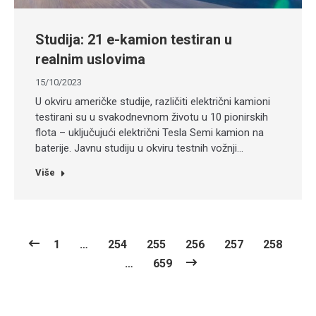
Studija: 21 e-kamion testiran u
realnim uslovima
15/10/2023
U okviru američke studije, različiti električni kamioni
testirani su u svakodnevnom životu u 10 pionirskih
flota – uključujući električni Tesla Semi kamion na
baterije. Javnu studiju u okviru testnih vožnji…
Više
1
…
254
255
256
257
258
…
659