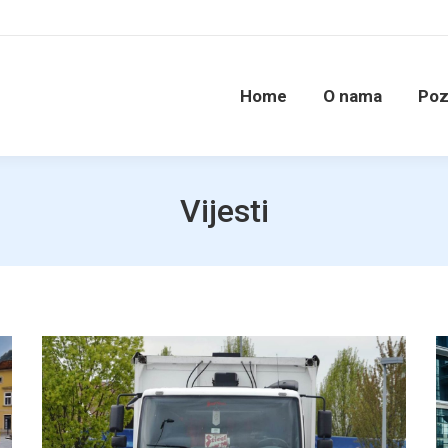
Home
O nama
Poz
Vijesti