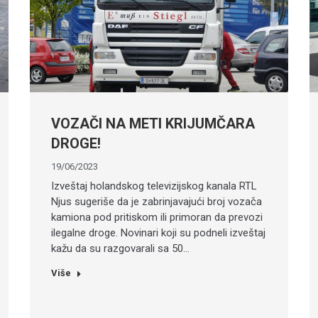
VOZAČI NA METI KRIJUMČARA
DROGE!
19/06/2023
Izveštaj holandskog televizijskog kanala RTL
Njus sugeriše da je zabrinjavajući broj vozača
kamiona pod pritiskom ili primoran da prevozi
ilegalne droge. Novinari koji su podneli izveštaj
kažu da su razgovarali sa 50…
Više