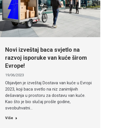
Novi izveštaj baca svjetlo na
razvoj isporuke van kuće širom
Evrope!
19/06/2023
Objavljen je izveštaj Dostava van kuće u Evropi
2023, koji baca svetlo na niz zanimljivih
dešavanja u prostoru za dostavu van kuće.
Kao što je bio slučaj prošle godine,
sveobuhvatni…
Više