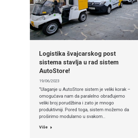
Logistika švajcarskog post
sistema stavlja u rad sistem
AutoStore!
19/06/2023
“Ulaganje u AutoStore sistem je veliki korak –
omogućava nam da paralelno obrađujemo
veliki broj porudžbina i zato je mnogo
produktivniji. Pored toga, sistem možemo da
proširimo modularno u svakom…
Više