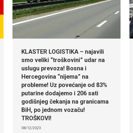
KLASTER LOGISTIKA – najavili
smo veliki “troškovini” udar na
uslugu prevoza! Bosna i
Hercegovina “nijema” na
probleme! Uz povećanje od 83%
putarine dodajemo i 206 sati
godišnjeg čekanja na granicama
BiH, po jednom vozaču!
TROŠKOVI!
08/12/2023