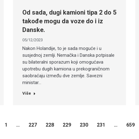
Od sada, dugi kamioni tipa 2 do 5
takođe mogu da voze do i iz
Danske.
05/12/2023
Nakon Holandije, to je sada moguće i u
susjednoj zemlji. Nemačka i Danska potpisale
su bilateralni sporazum koji omogućava
upotrebu dugih kamiona u prekograničnom
saobraćaju između dve zemlje. Savezni
ministar…
Više
1
…
227
228
229
230
231
…
659