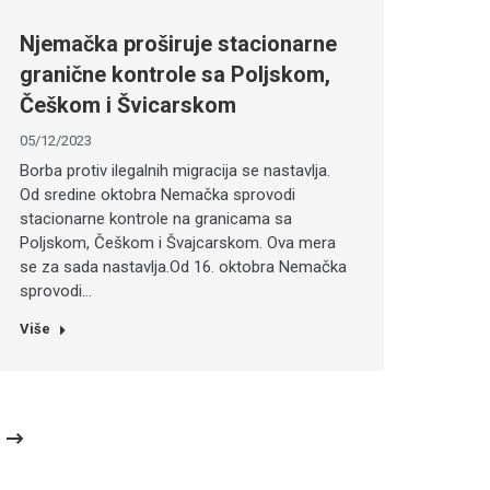
Njemačka proširuje stacionarne
granične kontrole sa Poljskom,
Češkom i Švicarskom
05/12/2023
Borba protiv ilegalnih migracija se nastavlja.
Od sredine oktobra Nemačka sprovodi
stacionarne kontrole na granicama sa
Poljskom, Češkom i Švajcarskom. Ova mera
se za sada nastavlja.Od 16. oktobra Nemačka
sprovodi…
Više