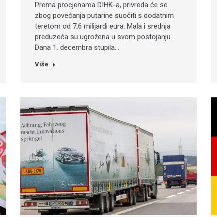
Prema procjenama DIHK-a, privreda će se
zbog povećanja putarine suočiti s dodatnim
teretom od 7,6 milijardi eura. Mala i srednja
preduzeća su ugrožena u svom postojanju.
Dana 1. decembra stupila…
Više