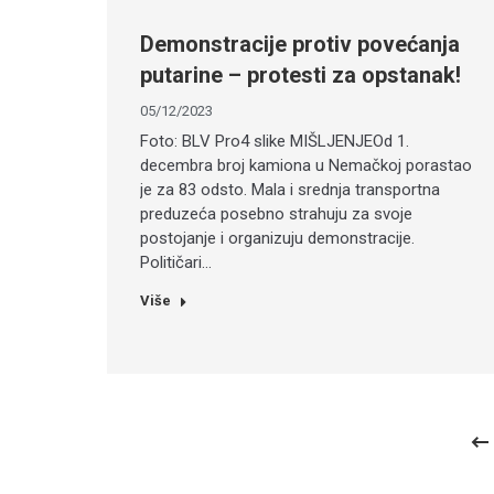
Demonstracije protiv povećanja
putarine – protesti za opstanak!
05/12/2023
Foto: BLV Pro4 slike MIŠLJENJEOd 1.
decembra broj kamiona u Nemačkoj porastao
je za 83 odsto. Mala i srednja transportna
preduzeća posebno strahuju za svoje
postojanje i organizuju demonstracije.
Političari…
Više