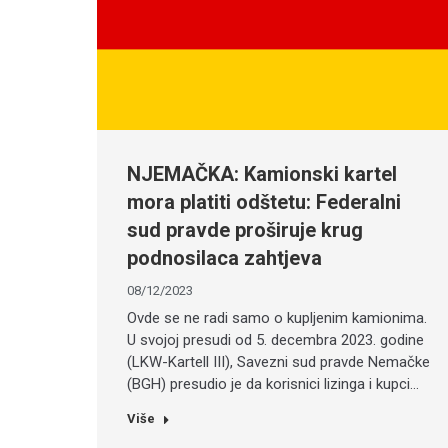
NJEMAČKA: Kamionski kartel
mora platiti odštetu: Federalni
sud pravde proširuje krug
podnosilaca zahtjeva
08/12/2023
Ovde se ne radi samo o kupljenim kamionima.
U svojoj presudi od 5. decembra 2023. godine
(LKW-Kartell III), Savezni sud pravde Nemačke
(BGH) presudio je da korisnici lizinga i kupci…
Više