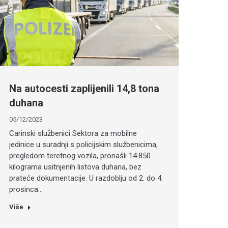
Na autocesti zaplijenili 14,8 tona
duhana
05/12/2023
Carinski službenici Sektora za mobilne
jedinice u suradnji s policijskim službenicima,
pregledom teretnog vozila, pronašli 14.850
kilograma usitnjenih listova duhana, bez
prateće dokumentacije. U razdoblju od 2. do 4.
prosinca…
Više