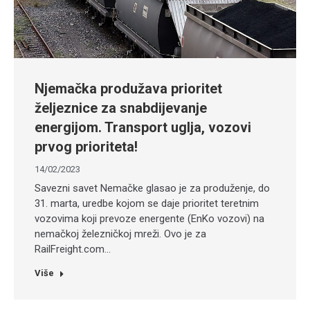
Njemačka produžava prioritet
željeznice za snabdijevanje
energijom. Transport uglja, vozovi
prvog prioriteta!
14/02/2023
Savezni savet Nemačke glasao je za produženje, do
31. marta, uredbe kojom se daje prioritet teretnim
vozovima koji prevoze energente (EnKo vozovi) na
nemačkoj železničkoj mreži. Ovo je za
RailFreight.com…
Više