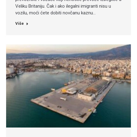
Veliku Britaniju. Čak i ako ilegalni imigranti nisu u
vozilu, moći ćete dobiti novčanu kaznu…
Više