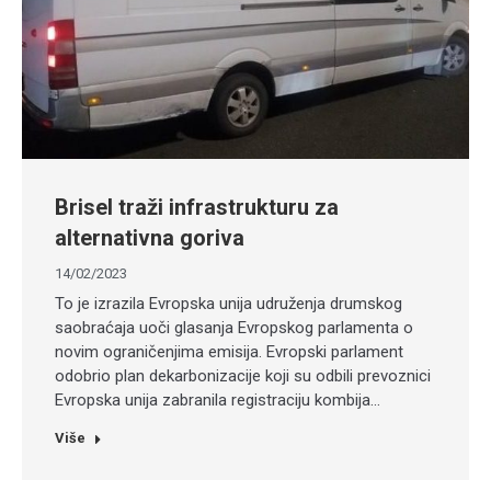
Brisel traži infrastrukturu za
alternativna goriva
14/02/2023
To je izrazila Evropska unija udruženja drumskog
saobraćaja uoči glasanja Evropskog parlamenta o
novim ograničenjima emisija. Evropski parlament
odobrio plan dekarbonizacije koji su odbili prevoznici
Evropska unija zabranila registraciju kombija…
Više