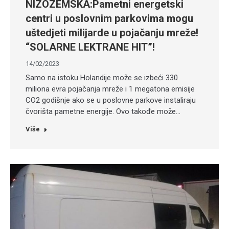
NIZOZEMSKA:Pametni energetski
centri u poslovnim parkovima mogu
uštedjeti milijarde u pojačanju mreže!
“SOLARNE LEKTRANE HIT”!
14/02/2023
Samo na istoku Holandije može se izbeći 330
miliona evra pojačanja mreže i 1 megatona emisije
CO2 godišnje ako se u poslovne parkove instaliraju
čvorišta pametne energije. Ovo takođe može…
Više