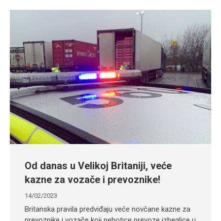
Od danas u Velikoj Britaniji, veće
kazne za vozače i prevoznike!
14/02/2023
Britanska pravila predviđaju veće novčane kazne za
prevoznike i vozače koji nehotice prevoze izbeglice u