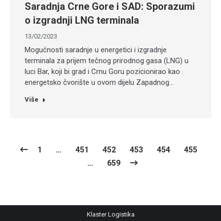
Saradnja Crne Gore i SAD: Sporazumi
o izgradnji LNG terminala
13/02/2023
Mogućnosti saradnje u energetici i izgradnje
terminala za prijem tečnog prirodnog gasa (LNG) u
luci Bar, koji bi grad i Crnu Goru pozicionirao kao
energetsko čvorište u ovom dijelu Zapadnog…
Više
1
…
451
452
453
454
455
…
659
Klaster Logistika