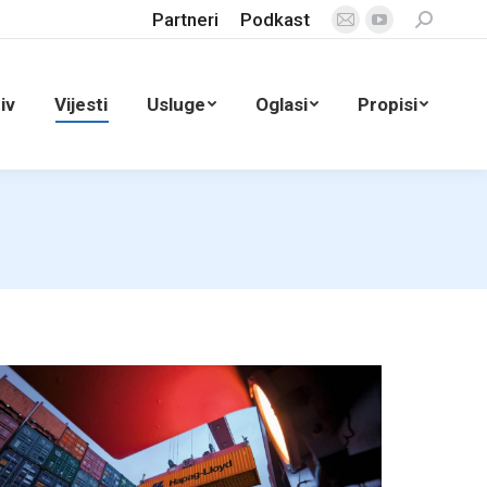
Partneri
Podkast
Search:
Mail
YouTube
page
page
opens
opens
iv
Vijesti
Usluge
Oglasi
Propisi
in
in
new
new
window
window