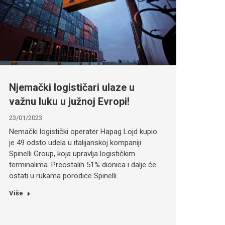
Njemački logističari ulaze u
važnu luku u južnoj Evropi!
23/01/2023
Nemački logistički operater Hapag Lojd kupio
je 49 odsto udela u italijanskoj kompaniji
Spinelli Group, koja upravlja logističkim
terminalima. Preostalih 51% dionica i dalje će
ostati u rukama porodice Spinelli.…
Više