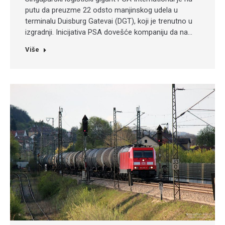
putu da preuzme 22 odsto manjinskog udela u
terminalu Duisburg Gatevai (DGT), koji je trenutno u
izgradnji. Inicijativa PSA dovešće kompaniju da na…
Više