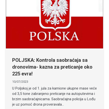
POLJSKA: Kontrola saobraćaja sa
dronovima- kazna za preticanje oko
225 evra!
10/07/2023
U Poljskoj je od 1. jula za kamione ukupne mase veće
od 3,5 tone zabranjeno preticanje na autoputevima i
brzim saobraćajnicama. Saobraćajna policija u Lođu
je uz pomoć drona proveravala…