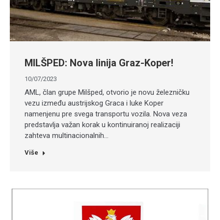
MILŠPED: Nova linija Graz-Koper!
10/07/2023
AML, član grupe Milšped, otvorio je novu železničku
vezu između austrijskog Graca i luke Koper
namenjenu pre svega transportu vozila. Nova veza
predstavlja važan korak u kontinuiranoj realizaciji
zahteva multinacionalnih…
Više