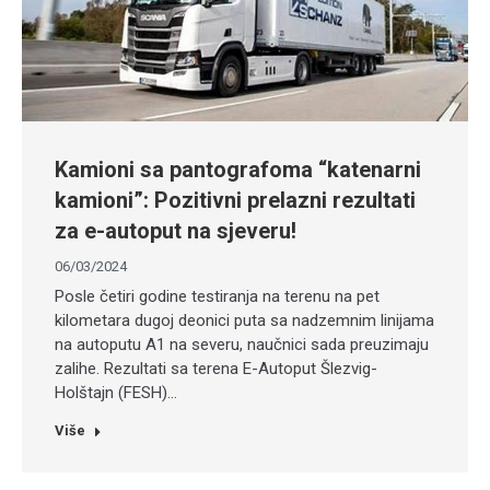
Kamioni sa pantografoma “katenarni
kamioni”: Pozitivni prelazni rezultati
za e-autoput na sjeveru!
06/03/2024
Posle četiri godine testiranja na terenu na pet
kilometara dugoj deonici puta sa nadzemnim linijama
na autoputu A1 na severu, naučnici sada preuzimaju
zalihe. Rezultati sa terena E-Autoput Šlezvig-
Holštajn (FESH)…
Više