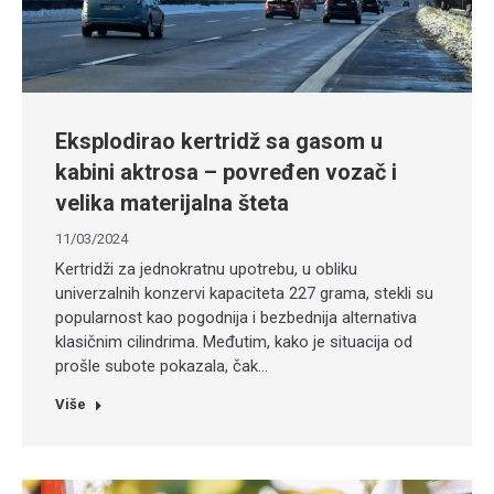
Eksplodirao kertridž sa gasom u
kabini aktrosa – povređen vozač i
velika materijalna šteta
11/03/2024
Kertridži za jednokratnu upotrebu, u obliku
univerzalnih konzervi kapaciteta 227 grama, stekli su
popularnost kao pogodnija i bezbednija alternativa
klasičnim cilindrima. Međutim, kako je situacija od
prošle subote pokazala, čak…
Više