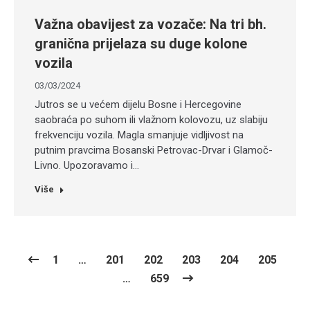
Važna obavijest za vozače: Na tri bh.
granična prijelaza su duge kolone
vozila
03/03/2024
Jutros se u većem dijelu Bosne i Hercegovine
saobraća po suhom ili vlažnom kolovozu, uz slabiju
frekvenciju vozila. Magla smanjuje vidljivost na
putnim pravcima Bosanski Petrovac-Drvar i Glamoč-
Livno. Upozoravamo i…
Više
1
…
201
202
203
204
205
…
659