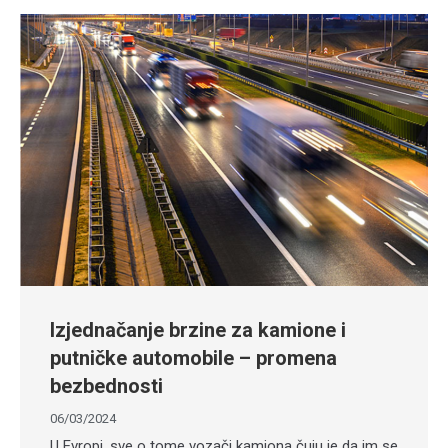
Izjednačanje brzine za kamione i
putničke automobile – promena
bezbednosti
06/03/2024
U Evropi, sve o tome vozači kamiona čuju je da im se