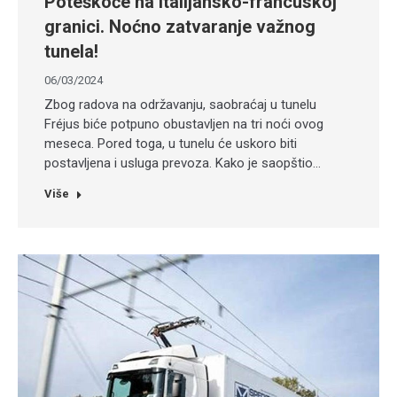
Poteškoće na italijansko-francuskoj
granici. Noćno zatvaranje važnog
tunela!
06/03/2024
Zbog radova na održavanju, saobraćaj u tunelu
Fréjus biće potpuno obustavljen na tri noći ovog
meseca. Pored toga, u tunelu će uskoro biti
postavljena i usluga prevoza. Kako je saopštio…
Više