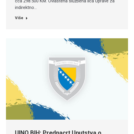
cca 298.500 KM. Ovlaštena službena lica Uprave za
indirektno…
Više
UINO BIH: Prednacrt Uputstva o