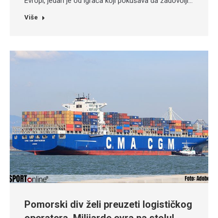
Evropi, jedan je od igrača koji pokušava da zadovolji…
Više
Pomorski div želi preuzeti logističkog