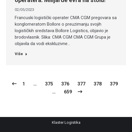
operatera. Milijarde evra na stolu!
02/05/2023
Francuski logistički operater CMA CGM pregovara sa
konglomeratom Bollore o preuzimanju svojih
logističkih sredstava Bollore Logistics, objavio je
brodovlasnik. Slika: CMA CGM CMA CGM Grupa je
objavila da vodi ekskluzivne…
Više
1
…
375
376
377
378
379
…
659
Klaster Logistika