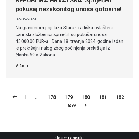
REPUBLIKA HRVATSKA: Spriječen
pokušaj nezakonitog unosa gotovine!
02/05/2024
Na graničnom prijelazu Stara Gradiška ovlašteni
carinski službenici spriječili su pokušaj unosa
45.000,00 EUR-a. Dana 18. travnja 2024. godine izdan
je prekršajni nalog zbog počinjenja prekršaja iz
članka 69.a Zakona…
Više
1
…
178
179
180
181
182
…
659
Klaster Logistika