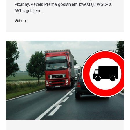
Pixabay/Pexels Prema godišnjem izveštaju WSC- a,
661 izgubljeni…
Više