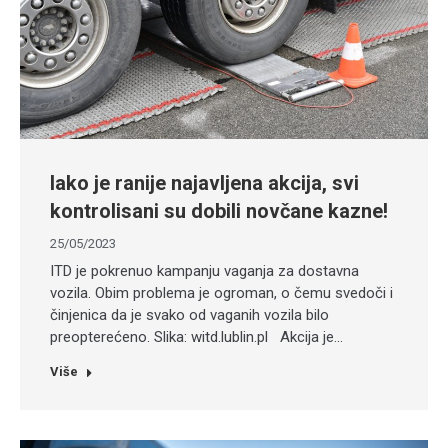
Iako je ranije najavljena akcija, svi
kontrolisani su dobili novčane kazne!
25/05/2023
ITD je pokrenuo kampanju vaganja za dostavna
vozila. Obim problema je ogroman, o čemu svedoči i
činjenica da je svako od vaganih vozila bilo
preopterećeno. Slika: witd.lublin.pl Akcija je…
Više