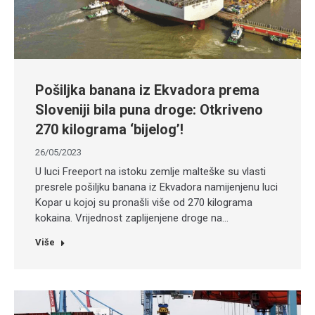
Pošiljka banana iz Ekvadora prema
Sloveniji bila puna droge: Otkriveno
270 kilograma ‘bijelog’!
26/05/2023
U luci Freeport na istoku zemlje malteške su vlasti
presrele pošiljku banana iz Ekvadora namijenjenu luci
Kopar u kojoj su pronašli više od 270 kilograma
kokaina. Vrijednost zaplijenjene droge na…
Više