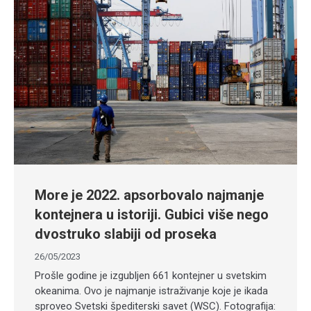
More je 2022. apsorbovalo najmanje
kontejnera u istoriji. Gubici više nego
dvostruko slabiji od proseka
26/05/2023
Prošle godine je izgubljen 661 kontejner u svetskim
okeanima. Ovo je najmanje istraživanje koje je ikada
sproveo Svetski špediterski savet (WSC). Fotografija: