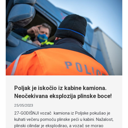
Poljak je iskočio iz kabine kamiona.
Neočekivana eksplozija plinske boce!
25/05/2023
27-GODIŠNJI vozač kamiona iz Poljske pokušao je
kuhati večeru pomoću plinske peći u kabini. Nažalost,
plinski cilindar je eksplodirao, a vozač se morao