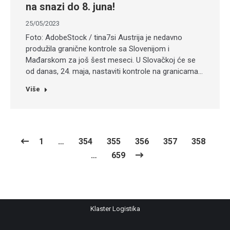
na snazi do 8. juna!
25/05/2023
Foto: AdobeStock / tina7si Austrija je nedavno
produžila granične kontrole sa Slovenijom i
Mađarskom za još šest meseci. U Slovačkoj će se
od danas, 24. maja, nastaviti kontrole na granicama…
Više
1
…
354
355
356
357
358
…
659
Klaster Logistika