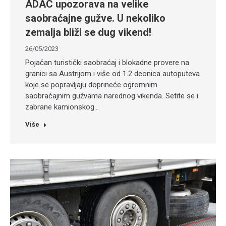
ADAC upozorava na velike
saobraćajne gužve. U nekoliko
zemalja bliži se dug vikend!
26/05/2023
Pojačan turistički saobraćaj i blokadne provere na
granici sa Austrijom i više od 1.2 deonica autoputeva
koje se popravljaju doprineće ogromnim
saobraćajnim gužvama narednog vikenda. Setite se i
zabrane kamionskog…
Više