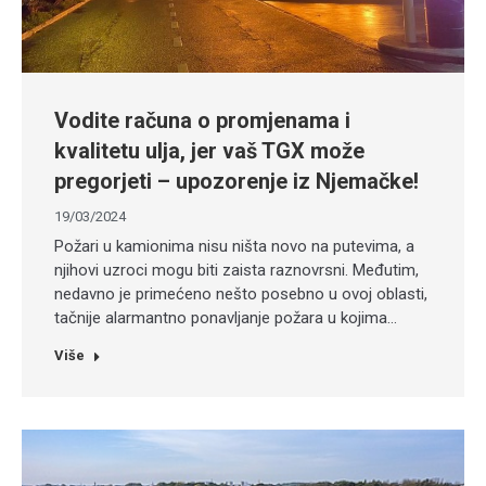
Vodite računa o promjenama i
kvalitetu ulja, jer vaš TGX može
pregorjeti – upozorenje iz Njemačke!
19/03/2024
Požari u kamionima nisu ništa novo na putevima, a
njihovi uzroci mogu biti zaista raznovrsni. Međutim,
nedavno je primećeno nešto posebno u ovoj oblasti,
tačnije alarmantno ponavljanje požara u kojima…
Više