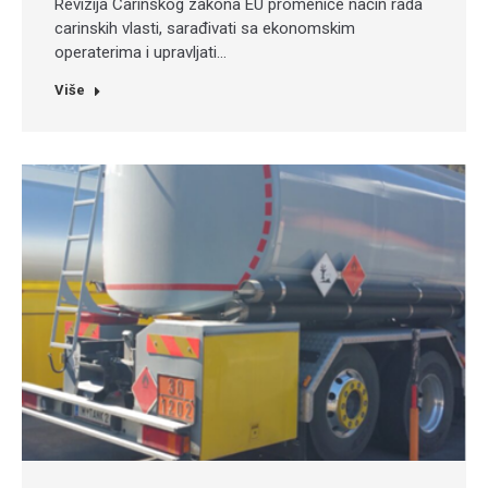
Revizija Carinskog zakona EU promeniće način rada
carinskih vlasti, sarađivati sa ekonomskim
operaterima i upravljati…
Više