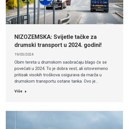
NIZOZEMSKA: Svijetle tačke za
drumski transport u 2024. godini!
19/03/2024
Obim tereta u drumskom saobraćaju blago će se
povećati u 2024. To je dobra vest, ali istovremeno
pritisak visokih troškova osigurava da marža u
drumskom transportu ostane tanka. Ovo je…
Više