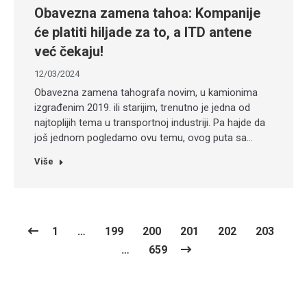
Obavezna zamena tahoa: Kompanije
će platiti hiljade za to, a ITD antene
već čekaju!
12/03/2024
Obavezna zamena tahografa novim, u kamionima
izgrađenim 2019. ili starijim, trenutno je jedna od
najtoplijih tema u transportnoj industriji. Pa hajde da
još jednom pogledamo ovu temu, ovog puta sa…
Više
1
…
199
200
201
202
203
…
659