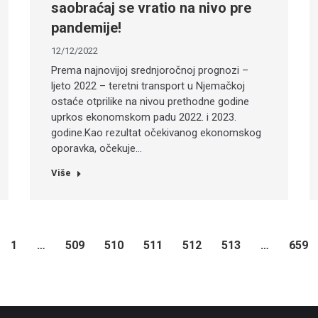
saobraćaj se vratio na nivo pre
pandemije!
12/12/2022
Prema najnovijoj srednjoročnoj prognozi –
ljeto 2022 – teretni transport u Njemačkoj
ostaće otprilike na nivou prethodne godine
uprkos ekonomskom padu 2022. i 2023.
godine.Kao rezultat očekivanog ekonomskog
oporavka, očekuje…
Više
1
…
509
510
511
512
513
…
659