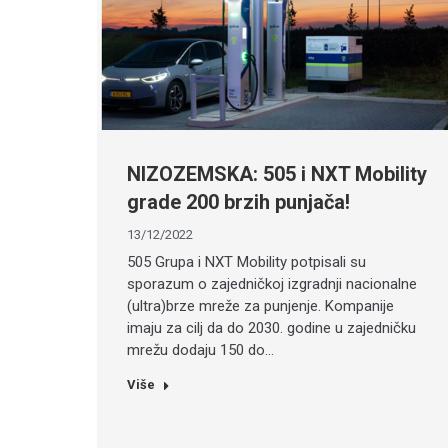
NIZOZEMSKA: 505 i NXT Mobility
grade 200 brzih punjača!
13/12/2022
505 Grupa i NXT Mobility potpisali su
sporazum o zajedničkoj izgradnji nacionalne
(ultra)brze mreže za punjenje. Kompanije
imaju za cilj da do 2030. godine u zajedničku
mrežu dodaju 150 do…
Više