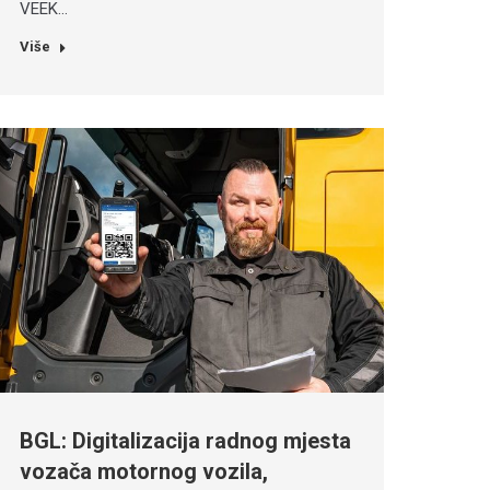
VEEK…
Više
BGL: Digitalizacija radnog mjesta
vozača motornog vozila,