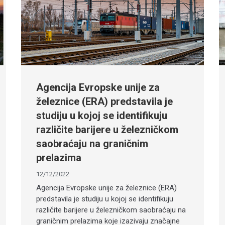
Agencija Evropske unije za
železnice (ERA) predstavila je
studiju u kojoj se identifikuju
različite barijere u železničkom
saobraćaju na graničnim
prelazima
12/12/2022
Agencija Evropske unije za železnice (ERA)
predstavila je studiju u kojoj se identifikuju
različite barijere u železničkom saobraćaju na
graničnim prelazima koje izazivaju značajne