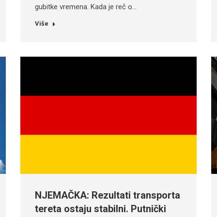
gubitke vremena. Kada je reč o…
Više
NJEMAČKA: Rezultati transporta
tereta ostaju stabilni. Putnički