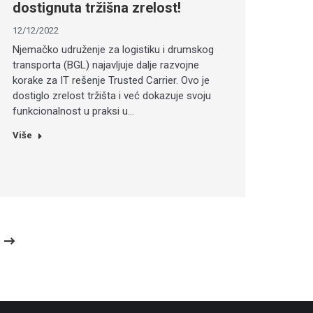
dostignuta tržišna zrelost!
12/12/2022
Njemačko udruženje za logistiku i drumskog
transporta (BGL) najavljuje dalje razvojne
korake za IT rešenje Trusted Carrier. Ovo je
dostiglo zrelost tržišta i već dokazuje svoju
funkcionalnost u praksi u…
Više