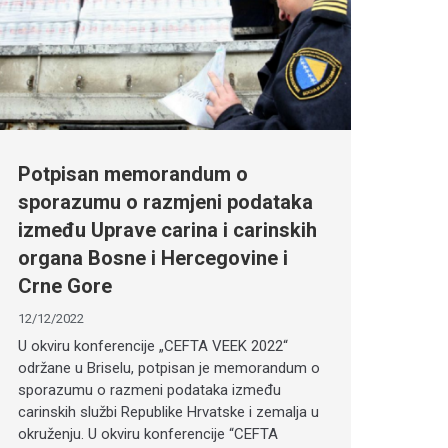
Potpisan memorandum o
sporazumu o razmjeni podataka
između Uprave carina i carinskih
organa Bosne i Hercegovine i
Crne Gore
12/12/2022
U okviru konferencije „CEFTA VEEK 2022“
održane u Briselu, potpisan je memorandum o
sporazumu o razmeni podataka između
carinskih službi Republike Hrvatske i zemalja u
okruženju. U okviru konferencije “CEFTA