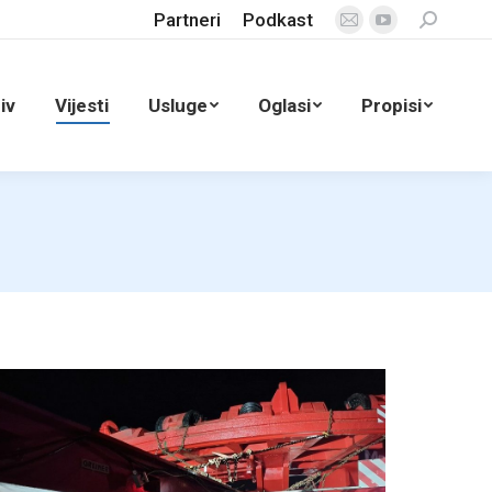
Partneri
Podkast
Search:
Mail
YouTube
page
page
opens
opens
iv
Vijesti
Usluge
Oglasi
Propisi
in
in
new
new
window
window