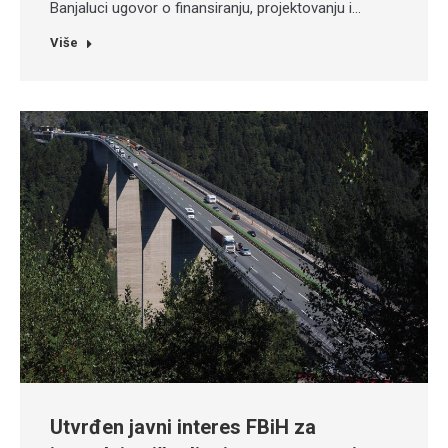
Banjaluci ugovor o finansiranju, projektovanju i…
Više
Utvrđen javni interes FBiH za