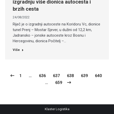
izgradnju više dionica autocesta i
brzih cesta
24/08/2022
Riječ je o izgradnji autoceste na Koridoru Vc, dionice
tunel Prenj – Mostar Sjever, u dužini od 12,2 km,
Jadransko – jonske autoceste kroz Bosnu i
Hercegovinu, dionica Počitelj –…
Više
1
…
636
637
638
639
640
…
659
Klaster Logistika